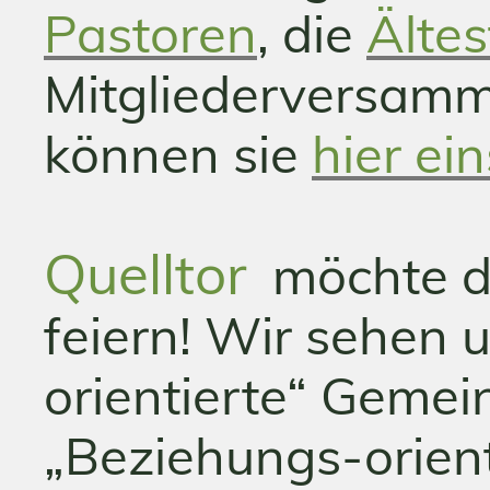
Pastoren
, die
Älte
Mitgliederversamm
können sie
hier ei
Quelltor
möchte da
feiern! Wir sehen u
orientierte“ Gemei
„Beziehungs-orient